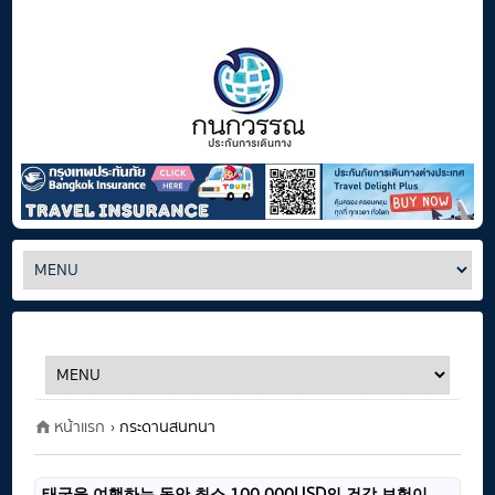
หน้าแรก
› กระดานสนทนา
태국을 여행하는 동안 최소 100,000USD의 건강 보험이