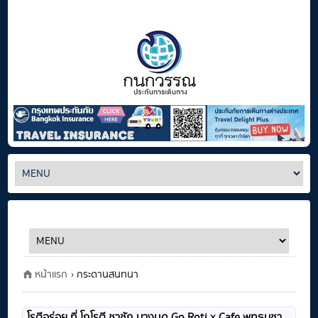
หน้าแรก
› กระดานสนทนา
โรตีอร่อย ที่ โกโรตี ชาชัก บางมด Go Roti x Cafe พุทธบูชา