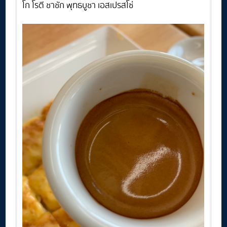
โก โรตี ชาชัก พุทธบูชา เอสเปรสโซ่