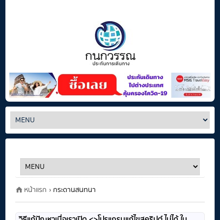
หน้าแรก
› กระดานสนทนา
วิธีแก้ปัญหาเมื่อเราเปิด <>โปรแกรมแก้ไขสคริปต์ ไม่ได้ ใน