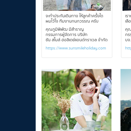
จะทำประกันเดินทาง ให้ลูกค้าครั้งใด
เรา
ผมไว้ใจ ทีมงานกนกวรรณ ครับ
เลื
คุณภูมิพิพัฒ มีสำราญ
คุณ
กรรมการผู้จัดการ บริษัท
กรร
ซัน สไมล์ ฮอลิเดย์แอนด์ทราเวล จำกัด
บจ.
https://www.sunsmileholiday.com
htt