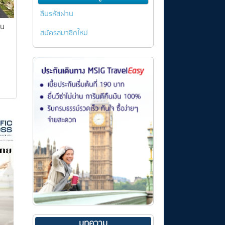
ลืมรหัสผ่าน
าน
สมัครสมาชิกใหม่
ณ
บทความ