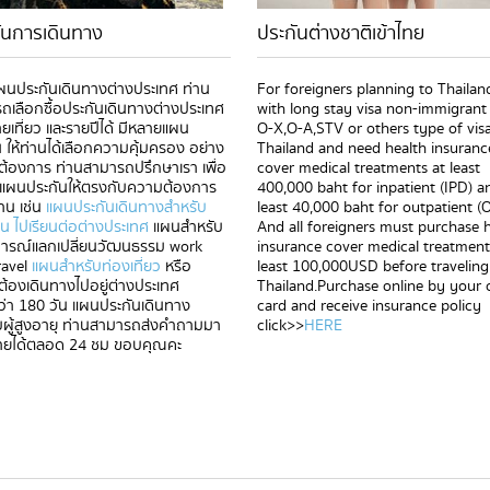
ันการเดินทาง
ประกันต่างชาติเข้าไทย
แผนประกันเดินทางต่างประเทศ ท่าน
For foreigners planning to Thailan
ถเลือกซื้อประกันเดินทางต่างประเทศ
with long stay visa non-immigrant
ยเที่ยว และรายปีได้ มีหลายแผน
O-X,O-A,STV or others type of visa
น ให้ท่านได้เลือกความคุ้มครอง อย่าง
Thailand and need health insuranc
านต้องการ ท่านสามารถปรึกษาเรา เพื่อ
cover medical treatments at least
แผนประกันให้ตรงกับความต้องการ
400,000 baht for inpatient (IPD) a
าน เช่น
แผนประกันเดินทางสำหรับ
least 40,000 baht for outpatient (
ยน ไปเรียนต่อต่างประเทศ
แผนสำหรับ
And all foreigners must purchase 
ารณ์แลกเปลี่ยนวัฒนธรรม work
insurance cover medical treatment
ravel
แผนสำหรับท่องเที่ยว
หรือ
least 100,000USD before traveling
่ต้องเดินทางไปอยู่ต่างประเทศ
Thailand.Purchase online by your c
่า 180 วัน แผนประกันเดินทาง
card and receive insurance policy
บผู้สูงอายุ ท่านสามารถส่งคำถามมา
click>>
HERE
ายได้ตลอด 24 ชม ขอบคุณคะ