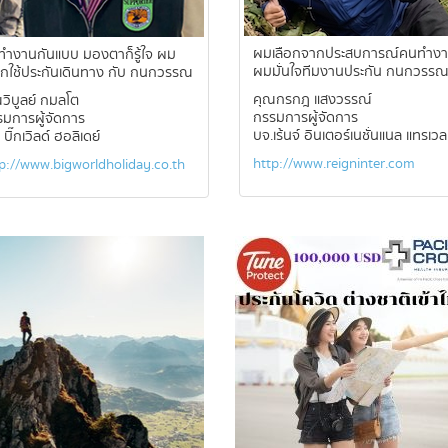
ผมเลือกจากประสบการณ์คนทำง
ทำงานกันแบบ มองตาก็รู้ใจ ผม
ผมมั่นใจทีมงานประกัน กนกวรร
อกใช้ประกันเดินทาง กับ กนกวรรณ
คุณกรกฎ แสงวรรณ์
วิบูลย์ กมลโต
กรรมการผู้จัดการ
มการผู้จัดการ
บจ.เร้นจ์ อินเตอร์เนชั่นแนล แทรเวล
 บิ๊กเวิลด์ ฮอลิเดย์
http://www.reigninter.com
p://www.bigworldholiday.co.th