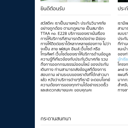
ยินดีต้อนรับ
ประก
สวัสดีคะ เราเป็นนายหน้า ประกันวินาศภัย
เรามี
อย่างถูกต้อง ตามกฏหมาย เป็นสมาชิก
สามาร
TTAA no. E228 บริการของเราเน้นเรื่อง
แบบรา
การให้บริการที่สามารถติดต่อง่าย มีช่อง
ประกั
ทางให้ติดต่อเราได้หลากหลายช่องทาง ไม่ว่า
ที่ท่
จะเป็น ลาย เฟสบุค อีเมล์ เว็บไซต์ หรือ
แนะนำ
โทรศัพท์ เว็บไซต์ของเราให้บริการด้านข้อมูล
ของท่
ความรู้ที่เกี่ยวข้องกับประกันวินาศภัย รวม
นักเรี
ถึงการออกกรมธรรม์ออนไลน์ ของประกัน
โครงก
เดินทาง ท่านสามารถส่งข้อมูลที่ต้องการ
and t
สอบถาม ผ่านระบบของเราดังที่ได้กล่าวมา
แผนที
แล้ว หวังว่าบริการต่างๆที่เรามี จะตอบโจทย์
มากกว
ความต้องการของทุกท่านได้อย่างรวดเร็ว
สำหรั
และสะดวกสบายนะคะ ขอบคุณคะ
ทางล
กระดานสนทนา