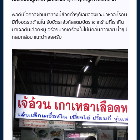
พอดีมีโอกาสผ่านมาทางนี้ช่วงค่ำๆก็เลยลองแวะมาหาอะไรกิน
มีที่จอดรถด้านใน รับบัตรแล้วก็สแตมป์ตราจากร้านที่เรากิน
มาเจอต้มเลือดหมู อร่อยมากเครื่องในไม่มีดลิ่นคาวเลย น้ำซุป
กลมกล่อม แนะนำเลยครับ