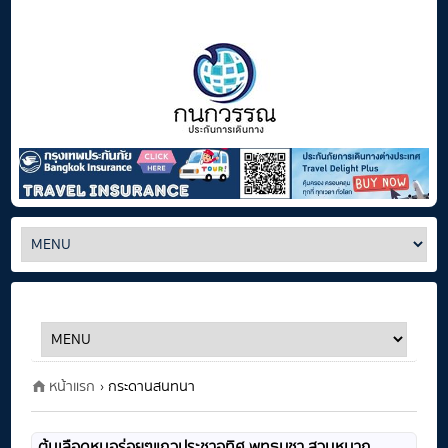
หน้าแรก
› กระดานสนทนา
ต้มเลือดหมูอร่อยๆแถวประชาอุทิศ พุทธบูชา สวนหมาก