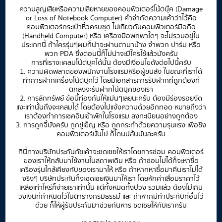
ความสูญเสียหรือความเสียหายของคอมพิวเตอร์โน้ตบุ๊ค (Damage
or Loss of Notebook Computer) คำจำกัดความเค้าว่าไว้คือ
คอมพิวเตอร์กระเป๋าหิ้วครบชุด ไม่เกี่ยวกับคอมพิวเตอร์มือถือ
(Handheld Computer) หรือ เครื่องมือพกพาใดๆ จะไม่รวมอยู่ใน
ประเภทนี้ ถ้าใครรุ่นๆผมก็น่าจะผ่านตามาบ้าง จำพวก ปาร์ม หรือ
พวก PDA ซึ่งตอนนี้ก็ไม่น่าจะมีใครใช้แล้วมังครับ
การที่เราจะเคลมโน้ตบุคได้นั้น ต้องมีเงื่อนไขดังต่อไปนี้ครับ
1. ความผิดพลาดของพนักงานโรงแรมหรือผู้ขนส่ง ในขณะที่เราได้
ทำการฝากเครื่องโน้ตบุคไว้ โดยมีเอกสารการรับฝากที่ถูกต้องที่
ตกลงจะรับฝากโน้ตบุคของเรา
2. การลักทรัพย์ ข้อนี้ท่องกันให้แม่นๆเลยนะครับ ต้องมีร่องรอยงัด
แงะเท่านั้นถึงจะเคลมได้ โดยต้องไปแจ้งความด้วยอีกทอด หมายถึงว่า
เราต้องทำการเชคอินเข้าพักในโรงแรม ลงทะเบียนอย่างถูกต้อง
3. การถูกจี้บังครับ ถูกขู่เข็ญ หรือ ถูกกระทำด้วยความรุนแรง เพื่อชิง
คอมพิวเตอร์นั้นไป ก็โดนปล้นนั่นละครับ
ทีนี้ทางบริษัทประกันภัยเค้าจะชดเชยให้เราโดยการซ่อม คอมพิวเตอร์
ของเราให้กลับมาใช้งานในสถาพเดิม หรือ ถ้าซ่อมไม่ได้ก็จะหาซื้อ
เครื่องรุ่นใกล้เคียงกับของเรามาให้ หรือ ถ้าหากหาซื้อมาคืนเราไม่ได้
จริงๆ บริษัทประกันก็จะชดเชยเงินมาให้เรา โดยหักค่าเสื่อมราคาไว้
เหลือเท่าไหร่ก็จ่ายเราเท่านั้น แต่ทั้งหมดทั้งปวง รวมแล้ว ต้องไม่เกิน
วงเงินที่กำหนดไว้ในตารางกรมธรรม์ และ ถ้าหากมีทำประกับที่อื่นไว้
ด้วย ก็ให้ผู้รับประกันมาช่วยกันหาร ชดเชยให้กับเราครับ