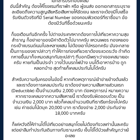
เอกสารประกอบเคลม
อันนี้สำคัญ ต้องให้โรงแรมที่เราพัก หรือ ผู้ขนส่ง ออกเอกสารระบุราย
ละเอียดถึงความสูญเสียหรือเสียหายให้ชัดเจน และเราจะต้องมีใบเสร็จ
รับเงินตัวจริงที่มี Serial Number ของคอมพิวเตอร์ที่เราซื้อมา อ้อ
ต้องมีวันที่ซื้อด้วยนะครับ
ก็ขอเตือนกันอีกครั้ง ไปต่างประเทศหากต้องการไปเที่ยวหาความสุข
สำราญ ก็อย่าเอาของมีค่าติดตัวไปมากครับ แหวนเพชร ทองหยอง
กระเป๋าแบรนด์เนมใบละหลายแสน ไม่ต้องเอาไปหรอกครับ มันจะกลาย
เป็นภาระของเราปล่าวๆ ทำให้การท่องเที่ยวเราต้องระแวดระวัง ถ้าเกิด
กหายขึ้นมาก็จะหมดสนุกกันซะเปล่าๆ ที่บอกนี่เพราะว่าเจอเคสมาเยอะ
ครับ หายกันเป็นประจำ วางไว้บนรถไฟบ้าง บนโต๊ะอาหารบ้าง ถูก
หลอกบ้าง สุดท้ายก็เคลมประกันไม่ได้ครับ
สำหรับความคุ้มครองในข้อนี้ หากเกิดเหตุการณ์เข้าข่ายข้างต้นแล้ว
และเราต้องการเคลมประกัน เราต้องจ่ายความเสียหายส่วนแรก
(Deductible) เป็นจำนวนเงิน 2,000 บาท ต่อเหตุการณ์ หมายความ
หากเราจะเคลมจากความเสียหายนี้ เราต้องรับผิดชอบด้วย เป็น
จำนวนเงิน 2,000 บาท แล้วก็เคลมจำนวนเงินที่เราเรียกร้องไปครับ
เช่น ค่าซอ่มโน้ตบุค 20,000 บาท เราต้องจ่าย 2,000 ประกันจ่าย
18,000 บาทครับ
ก็แค่หวังดีให้ท่านได้ไปเที่ยวอย่างสนุกโดยไม่ต้องกังวลเท่านั้นละครับ
แต่อย่าลืมทำประกันเดินทางกับเรานะครับ เจ็บไข้ได้ป่วยสำคัญกว่าเย้
อะเลย